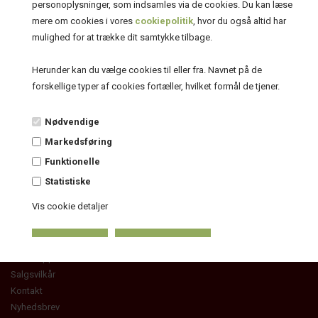
personoplysninger, som indsamles via de cookies. Du kan læse
Økologiske druer
mere om cookies i vores
cookiepolitik
, hvor du også altid har
Vintilbehør
mulighed for at trække dit samtykke tilbage.
Smage- og gavepakker
Vinsmagning
Herunder kan du vælge cookies til eller fra. Navnet på de
Brandy, gin, likør, portvinslignende og vindruesaft
forskellige typer af cookies fortæller, hvilket formål de tjener.
Nødvendige
Markedsføring
Kundeservice
Funktionelle
Forside
Statistiske
Kurv
Vis cookie detaljer
Bestil
Nyheder
Tilbud
Om shoppen
Salgsvilkår
Kontakt
Nyhedsbrev