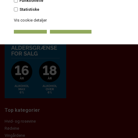
Funktionelle
CVR.: 30261801
Statistiske
Vis cookie detaljer
Top kategorier
Hvid- og rosevine
Rødvine
Vingårdene