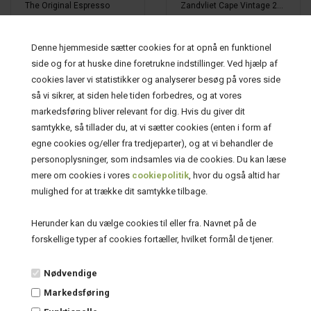
The Original Espresso
Zandvliet Cape Vintage 2020
89,00 DKK
159,00 DKK
Denne hjemmeside sætter cookies for at opnå en funktionel
side og for at huske dine foretrukne indstillinger. Ved hjælp af
cookies laver vi statistikker og analyserer besøg på vores side
så vi sikrer, at siden hele tiden forbedres, og at vores
markedsføring bliver relevant for dig. Hvis du giver dit
samtykke, så tillader du, at vi sætter cookies (enten i form af
egne cookies og/eller fra tredjeparter), og at vi behandler de
personoplysninger, som indsamles via de cookies. Du kan læse
mere om cookies i vores
cookiepolitik
, hvor du også altid har
mulighed for at trække dit samtykke tilbage.
Kontakt
Herunder kan du vælge cookies til eller fra. Navnet på de
PinotageShoppen
forskellige typer af cookies fortæller, hvilket formål de tjener.
Lillievej 9
4654 Faxe Ladeplads
Nødvendige
+45 2175 6698
Markedsføring
info@pinotageshoppen.dk