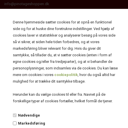
info@pinotageshoppen.dk
CVR.: 30261801
Denne hjemmeside sætter cookies for at opnå en funktionel
side og for at huske dine foretrukne indstillinger. Ved hjælp af
cookies laver vi statistikker og analyserer besøg på vores side
så vi sikrer, at siden hele tiden forbedres, og at vores
markedsføring bliver relevant for dig. Hvis du giver dit
samtykke, så tillader du, at vi sætter cookies (enten i form af
egne cookies og/eller fra tredjeparter), og at vi behandler de
personoplysninger, som indsamles via de cookies. Du kan læse
mere om cookies i vores
cookiepolitik
, hvor du også altid har
mulighed for at trække dit samtykke tilbage.
Herunder kan du vælge cookies til eller fra. Navnet på de
forskellige typer af cookies fortæller, hvilket formål de tjener.
Top kategorier
Nødvendige
Hvid- og rosevine
Markedsføring
Rødvine