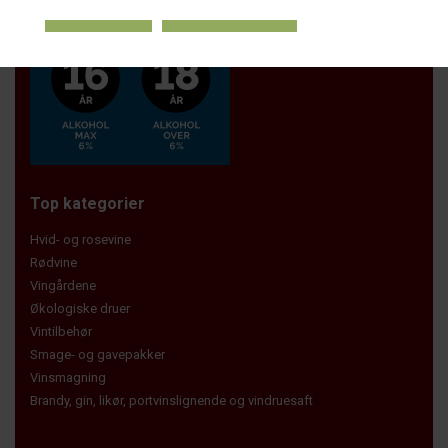
Top kategorier
Hvid- og rosevine
Rødvine
Vingårdene
Økologiske druer
Vintilbehør
Smage- og gavepakker
Vinsmagning
Brandy, gin, likør, portvinslignende og vindruesaft