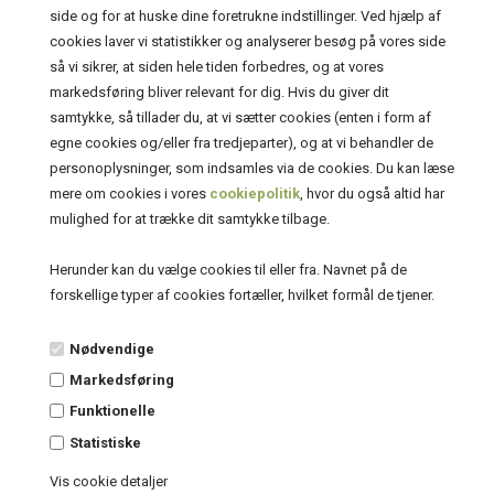
side og for at huske dine foretrukne indstillinger. Ved hjælp af
cookies laver vi statistikker og analyserer besøg på vores side
så vi sikrer, at siden hele tiden forbedres, og at vores
markedsføring bliver relevant for dig. Hvis du giver dit
samtykke, så tillader du, at vi sætter cookies (enten i form af
egne cookies og/eller fra tredjeparter), og at vi behandler de
Kontakt
personoplysninger, som indsamles via de cookies. Du kan læse
mere om cookies i vores
cookiepolitik
, hvor du også altid har
PinotageShoppen
mulighed for at trække dit samtykke tilbage.
Lillievej 9
4654 Faxe Ladeplads
Herunder kan du vælge cookies til eller fra. Navnet på de
+45 2175 6698
forskellige typer af cookies fortæller, hvilket formål de tjener.
info@pinotageshoppen.dk
Nødvendige
CVR.: 30261801
Markedsføring
Funktionelle
Statistiske
Vis cookie detaljer