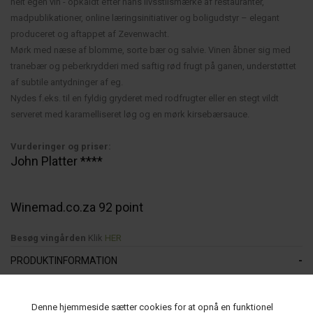
helt egen vin - opkaldt efter hans livsstilsmærke af restauranter,
madpublikationer, online læringsinitiativer og boligudstyr – elegant
produceret og aftappet af Zevenwacht.
Mørk med næse af blomme, sorte bær og salvie. Vinen åbner sig med
tranebær og peberkrydderi med saftig rød frugt på ganen, understøttet
af subtile antydninger af eg.
Nydes f.eks. til en fyldig gryderet med rodfrugter eller en stegt vildt
serveret med karamelliseret løg og en mørk kirsebærsauce.
Vurderinger og priser:
John Platter ****
Winemad.co.za 92 point
Besøg vingården
Klik
HER
PRODUKTINFORMATION
Varenummer:
Leveringstid:
Denne hjemmeside sætter cookies for at opnå en funktionel